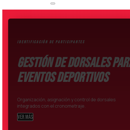
IDENTIFICACIÓN DE PARTICIPANTES
Gestión de dorsales par
eventos deportivos
Organización, asignación y control de dorsales
integrados con el cronometraje.
VER MÁS