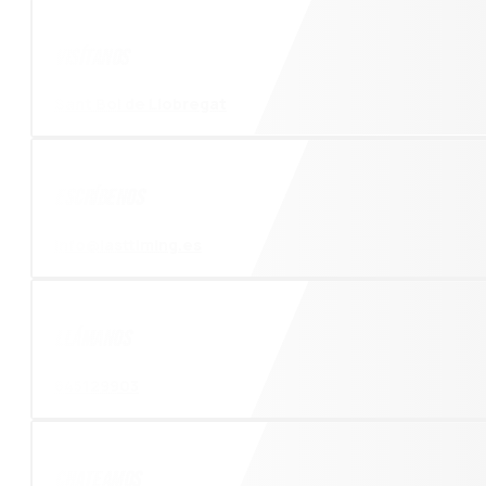
Visítanos
Sant Boi de Llobregat
Escríbenos
info@lasttiming.es
Llámanos
645129903
Chateamos